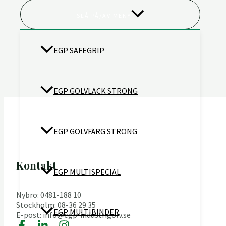
SLÅ PÅ/AV MENY
EGP SAFEGRIP
EGP GOLVLACK STRONG
EGP GOLVFÄRG STRONG
Kontakt
EGP MULTISPECIAL
Nybro: 0481-188 10
Stockholm: 08-36 29 35
EGP MULTIBINDER
E-post: info@egp-industrigolv.se