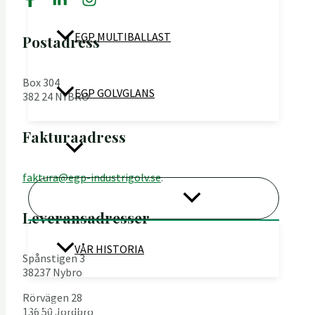
EGP MULTIBALLAST
Postadress
Box 304
EGP GOLVGLANS
382 24 NYBRO
Fakturaadress
OM OSS
faktura@egp-industrigolv.se
.
SLÅ PÅ/AV MENY
Leveransadresser
VÅR HISTORIA
Spånstigen 3
38237 Nybro
Rörvägen 28
KONTAKTA OSS
136 50 Jordbro