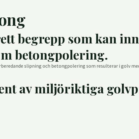
tong
rett begrepp som kan inn
om betongpolering.
beredande slipning och betongpolering som resulterar i golv med 
nt av miljöriktiga golv