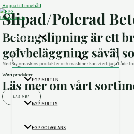
Hoppa till innehåll
Slipad/Polerad Be
Betongslipning är ett b
PRODUKTER
golvbeläggning såväl s
SLÅ PÅ/AV MENY
Med Scanmaskins produkter och maskiner kan vi erbjuda både för
Våra produkter
EGP MULTI B
Läs mer om vårt sortime
LÄS MER
EGP MULTI S
EGP GOLVGLANS